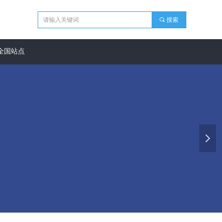
끠
搜索
全国站点
넲